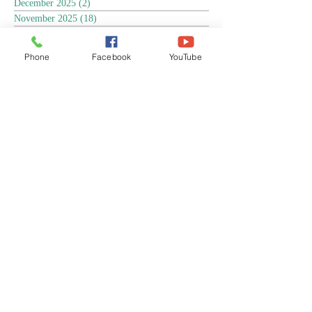
December 2025
(2)
2 posts
November 2025
(18)
18 posts
October 2025
(3)
3 posts
September 2025
(5)
5 posts
Phone
Facebook
YouTube
August 2025
(6)
6 posts
July 2025
(17)
17 posts
June 2025
(9)
9 posts
May 2025
(8)
8 posts
April 2025
(17)
17 posts
March 2025
(3)
3 posts
February 2025
(3)
3 posts
January 2025
(4)
4 posts
December 2024
(13)
13 posts
November 2024
(15)
15 posts
October 2024
(4)
4 posts
September 2024
(1)
1 post
August 2024
(8)
8 posts
July 2024
(17)
17 posts
June 2024
(4)
4 posts
April 2024
(1)
1 post
March 2024
(1)
1 post