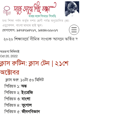
সবার সঙ্গে শিখতে শিখছি
মধ্য শিক্ষা পর্ষদ কর্তৃক দশম শ্রেণী পর্যন্ত অনুমোদিত
কো-
এডুকেশন, বাংলা মাধ্যম হাই স্কুল।
যোগাযোগ: ৯৪৭৪৭৯৪৭৬৭, ৯৪৩৪০৬৬০৬৭
২০২৬ শিক্ষাবর্ষে সীমিত সংখ্যক আসনে ভর্তির আবেদন করার জন্য আগ্
অভ্ররূপা দিদিভাই
Oct 20, 2022
ক্লাস রুটিন: ক্লাস টেন | ২১শে
অক্টোবর
 ক্লাস শুরু: ১০টা ৫০ মিনিট 
পিরিয়ড ১: 
অঙ্ক
পিরিয়ড ২: 
ইংরেজি
পিরিয়ড ৩:
 বাংলা
পিরিয়ড ৪: 
ভূগোল
পিরিয়ড ৫: 
জীবনবিজ্ঞান 