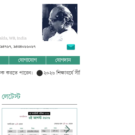
alda, WB, India
৭৯৪৭৬৭, ৯৪৩৪০৬৬০৬৭
যোগাযোগ
যোগদান
লিক করতে পারেন।  
লেটেস্ট