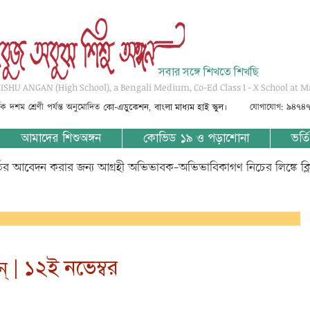
সবার সঙ্গে শিখতে শিখছি
SHU ANGAN (High School), a Bengali Medium, Co-Ed Class I - X School at M
্তৃক দশম শ্রেণী পর্যন্ত অনুমোদিত
যোগাযোগ: ৯৪৭৪
কো-এডুকেশন, বাংলা মাধ্যম হাই স্কুল।
আমাদের শিশুঅঙ্গন
কোভিড ১৯ ও পড়াশোনা
ভর্তি
্তির আবেদন করার জন্য আগ্রহী অভিভাবক-অভিভাবিকাগণ নিচের লিঙ্কে ক্
‌ন্‌ | ১২ই নভেম্বর