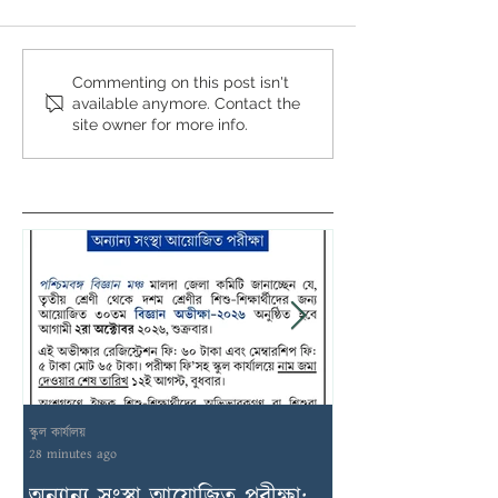
Commenting on this post isn't
available anymore. Contact the
site owner for more info.
স্কুল কার্যালয়
স্কুল কার্যালয়
28 minutes ago
18 hours ago
অন্যান্য সংস্থা আয়োজিত পরীক্ষা:
২য় সাময়িকী পরীক