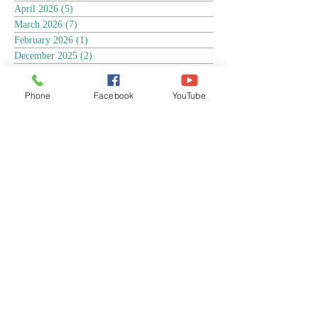
April 2026
(5)
5 posts
March 2026
(7)
7 posts
February 2026
(1)
1 post
December 2025
(2)
2 posts
November 2025
(18)
18 posts
October 2025
(3)
3 posts
Phone
Facebook
YouTube
September 2025
(5)
5 posts
August 2025
(6)
6 posts
July 2025
(17)
17 posts
June 2025
(9)
9 posts
May 2025
(8)
8 posts
April 2025
(17)
17 posts
March 2025
(3)
3 posts
February 2025
(3)
3 posts
January 2025
(4)
4 posts
December 2024
(13)
13 posts
November 2024
(15)
15 posts
October 2024
(4)
4 posts
September 2024
(1)
1 post
August 2024
(8)
8 posts