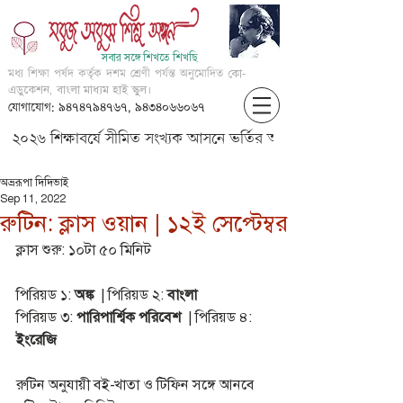
সবার সঙ্গে শিখতে শিখছি
মধ্য শিক্ষা পর্ষদ কর্তৃক দশম শ্রেণী পর্যন্ত অনুমোদিত
কো-
এডুকেশন, বাংলা মাধ্যম হাই স্কুল।
যোগাযোগ: ৯৪৭৪৭৯৪৭৬৭, ৯৪৩৪০৬৬০৬৭
২০২৬ শিক্ষাবর্ষে সীমিত সংখ্যক আসনে ভর্তির আবেদন করার জন্য আগ্
অভ্ররূপা দিদিভাই
Sep 11, 2022
রুটিন: ক্লাস ওয়ান | ১২ই সেপ্টেম্বর
ক্লাস শুরু: ১০টা ৫০ মিনিট 
পিরিয়ড ১: 
অঙ্ক
  | পিরিয়ড ২: 
বাংলা
পিরিয়ড ৩: 
পারিপার্শ্বিক পরিবেশ
  | পিরিয়ড ৪: 
ইংরেজি
রুটিন অনুযায়ী বই-খাতা ও টিফিন সঙ্গে আনবে 