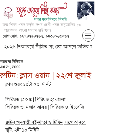
সবার সঙ্গে শিখতে শিখছি
মধ্য শিক্ষা পর্ষদ কর্তৃক দশম শ্রেণী পর্যন্ত অনুমোদিত
কো-
এডুকেশন, বাংলা মাধ্যম হাই স্কুল।
যোগাযোগ: ৯৪৭৪৭৯৪৭৬৭, ৯৪৩৪০৬৬০৬৭
২০২৬ শিক্ষাবর্ষে সীমিত সংখ্যক আসনে ভর্তির আবেদন করার জন্য আগ্
অভ্ররূপা দিদিভাই
Jul 21, 2022
রুটিন: ক্লাস ওয়ান | ২২শে জুলাই
ক্লাস শুরু: ১০টা ৫০ মিনিট
পিরিয়ড ১: অঙ্ক | পিরিয়ড ২: বাংলা
পিরিয়ড ৩: মজার আসর | পিরিয়ড ৪: ইংরেজি
রুটিন অনুযায়ী বই-খাতা ও টিফিন সঙ্গে আনবে
ছুটি: ২টা ১০ মিনিট