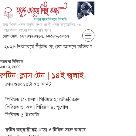
সবার সঙ্গে শিখতে শিখছি
মধ্য শিক্ষা পর্ষদ কর্তৃক দশম শ্রেণী পর্যন্ত অনুমোদিত
কো-
এডুকেশন, বাংলা মাধ্যম হাই স্কুল।
যোগাযোগ: ৯৪৭৪৭৯৪৭৬৭, ৯৪৩৪০৬৬০৬৭
২০২৬ শিক্ষাবর্ষে সীমিত সংখ্যক আসনে ভর্তির আবেদন করার জন্য আগ্
অভ্ররূপা দিদিভাই
Jul 13, 2022
রুটিন: ক্লাস টেন | ১৪ই জুলাই
ক্লাস শুরু: ১০টা ৫০ মিনিট
পিরিয়ড ১: বাংলা | পিরিয়ড ২: ভৌতবিজ্ঞান
পিরিয়ড ৩: অঙ্ক | পিরিয়ড ৪: ভূগোল
পিরিয়ড ৫: ইংরেজি
রুটিন অনুযায়ী বই-খাতা ও টিফিন সঙ্গে আনবে