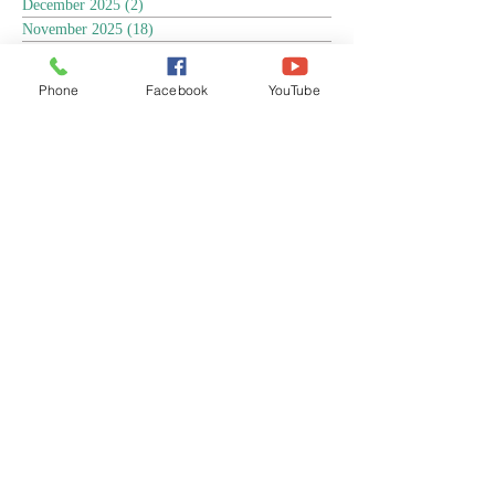
December 2025
(2)
2 posts
November 2025
(18)
18 posts
October 2025
(3)
3 posts
September 2025
(5)
5 posts
Phone
Facebook
YouTube
August 2025
(6)
6 posts
July 2025
(17)
17 posts
June 2025
(9)
9 posts
May 2025
(8)
8 posts
April 2025
(17)
17 posts
March 2025
(3)
3 posts
February 2025
(3)
3 posts
January 2025
(4)
4 posts
December 2024
(13)
13 posts
November 2024
(15)
15 posts
October 2024
(4)
4 posts
September 2024
(1)
1 post
August 2024
(8)
8 posts
July 2024
(17)
17 posts
June 2024
(4)
4 posts
April 2024
(1)
1 post
March 2024
(1)
1 post