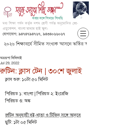
সবার সঙ্গে শিখতে শিখছি
মধ্য শিক্ষা পর্ষদ কর্তৃক দশম শ্রেণী পর্যন্ত অনুমোদিত
কো-
এডুকেশন, বাংলা মাধ্যম হাই স্কুল।
যোগাযোগ: ৯৪৭৪৭৯৪৭৬৭, ৯৪৩৪০৬৬০৬৭
২০২৬ শিক্ষাবর্ষে সীমিত সংখ্যক আসনে ভর্তির আবেদন করার জন্য আগ্
অভ্ররূপা দিদিভাই
Jul 29, 2022
রুটিন: ক্লাস টেন | ৩০শে জুলাই
ক্লাস শুরু: ১০টা ৫০ মিনিট
পিরিয়ড ১: বাংলা | পিরিয়ড ২: ইংরেজি
পিরিয়ড ৩: অঙ্ক
রুটিন অনুযায়ী বই-খাতা ও টিফিন সঙ্গে আনবে
ছুটি: ১টা ০৫ মিনিট