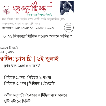
সবার সঙ্গে শিখতে শিখছি
মধ্য শিক্ষা পর্ষদ কর্তৃক দশম শ্রেণী পর্যন্ত অনুমোদিত
কো-
এডুকেশন, বাংলা মাধ্যম হাই স্কুল।
যোগাযোগ: ৯৪৭৪৭৯৪৭৬৭, ৯৪৩৪০৬৬০৬৭
২০২৬ শিক্ষাবর্ষে সীমিত সংখ্যক আসনে ভর্তির আবেদন করার জন্য আগ্
অভ্ররূপা দিদিভাই
Jul 6, 2022
রুটিন: ক্লাস থ্রি | ৬ই জুলাই
ক্লাস শুরু: ১০টা ৫০ মিনিট
পিরিয়ড ১: অঙ্ক | পিরিয়ড ২: বাংলা
পিরিয়ড ৩: গল্প | পিরিয়ড ৪: ইংরেজি
রুটিন অনুযায়ী বই-খাতা ও টিফিন সঙ্গে আনবে
ছুটি: ২টা ১০ মিনিট