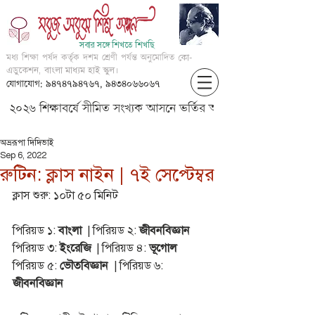
সবার সঙ্গে শিখতে শিখছি
মধ্য শিক্ষা পর্ষদ কর্তৃক দশম শ্রেণী পর্যন্ত অনুমোদিত
কো-
এডুকেশন, বাংলা মাধ্যম হাই স্কুল।
যোগাযোগ: ৯৪৭৪৭৯৪৭৬৭, ৯৪৩৪০৬৬০৬৭
২০২৬ শিক্ষাবর্ষে সীমিত সংখ্যক আসনে ভর্তির আবেদন করার জন্য আগ্
অভ্ররূপা দিদিভাই
Sep 6, 2022
রুটিন: ক্লাস নাইন | ৭ই সেপ্টেম্বর
ক্লাস শুরু: ১০টা ৫০ মিনিট 
পিরিয়ড ১: 
বাংলা
  | পিরিয়ড ২: 
জীবনবিজ্ঞান
পিরিয়ড ৩:
 ইংরেজি
  | পিরিয়ড ৪: 
ভূগোল
পিরিয়ড ৫: 
ভৌতবিজ্ঞান
  | পিরিয়ড ৬: 
জীবনবিজ্ঞান