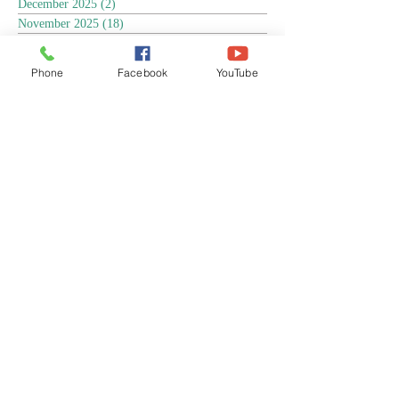
December 2025
(2)
2 posts
November 2025
(18)
18 posts
October 2025
(3)
3 posts
September 2025
(5)
5 posts
Phone
Facebook
YouTube
August 2025
(6)
6 posts
July 2025
(17)
17 posts
June 2025
(9)
9 posts
May 2025
(8)
8 posts
April 2025
(17)
17 posts
March 2025
(3)
3 posts
February 2025
(3)
3 posts
January 2025
(4)
4 posts
December 2024
(13)
13 posts
November 2024
(15)
15 posts
October 2024
(4)
4 posts
September 2024
(1)
1 post
August 2024
(8)
8 posts
July 2024
(17)
17 posts
June 2024
(4)
4 posts
April 2024
(1)
1 post
March 2024
(1)
1 post