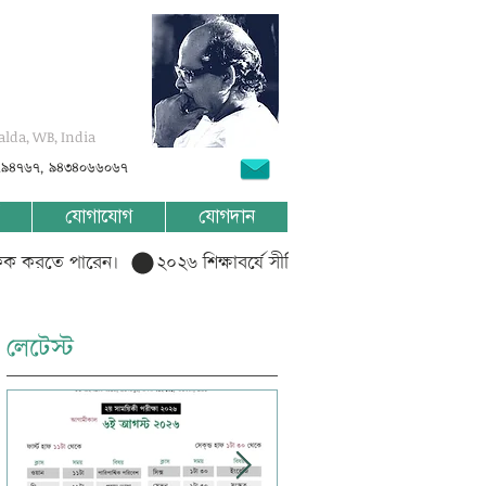
alda, WB, India
৭৯৪৭৬৭, ৯৪৩৪০৬৬০৬৭
যোগাযোগ
যোগদান
লিক করতে পারেন।  
লেটেস্ট