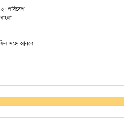
 ২: পরিবেশ
 বাংলা
িফিন সঙ্গে আনবে