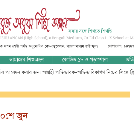
সবার সঙ্গে শিখতে শিখছি
SHU ANGAN (High School), a Bengali Medium, Co-Ed Class I - X School at M
্তৃক দশম শ্রেণী পর্যন্ত অনুমোদিত
যোগাযোগ: ৯৪৭৪
কো-এডুকেশন, বাংলা মাধ্যম হাই স্কুল।
আমাদের শিশুঅঙ্গন
কোভিড ১৯ ও পড়াশোনা
ভর্তি
্তির আবেদন করার জন্য আগ্রহী অভিভাবক-অভিভাবিকাগণ নিচের লিঙ্কে ক্
৩০শে জুন