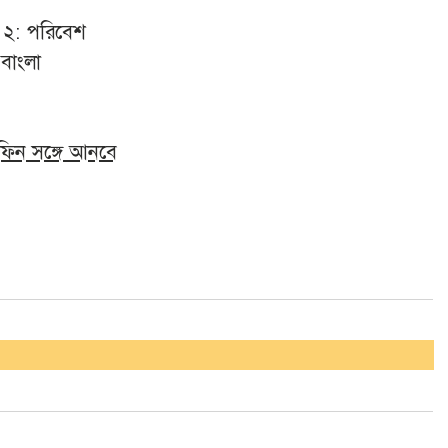
 ২: পরিবেশ
 বাংলা
িফিন সঙ্গে আনবে