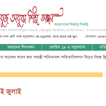
সবার সঙ্গে শিখতে শিখছি
SHU ANGAN (High School), a Bengali Medium, Co-Ed Class I - X School at M
্তৃক দশম শ্রেণী পর্যন্ত অনুমোদিত
যোগাযোগ: ৯৪৭৪
কো-এডুকেশন, বাংলা মাধ্যম হাই স্কুল।
আমাদের শিশুঅঙ্গন
কোভিড ১৯ ও পড়াশোনা
ভর্তি
্তির আবেদন করার জন্য আগ্রহী অভিভাবক-অভিভাবিকাগণ নিচের লিঙ্কে ক্
৮ই জুলাই