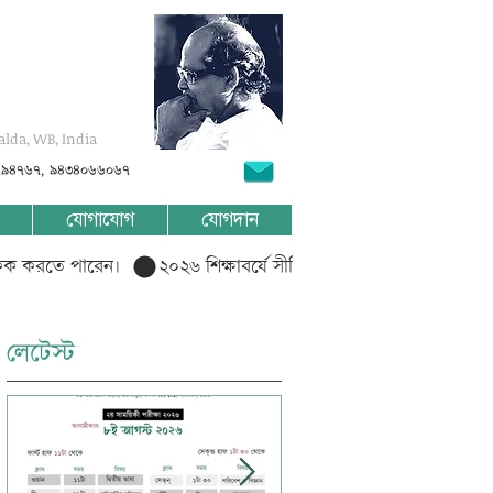
alda, WB, India
৭৯৪৭৬৭, ৯৪৩৪০৬৬০৬৭
যোগাযোগ
যোগদান
লিক করতে পারেন।  
লেটেস্ট