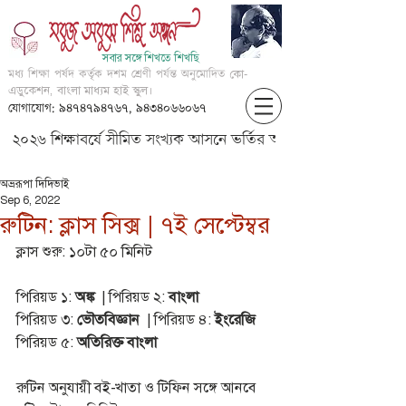
সবার সঙ্গে শিখতে শিখছি
মধ্য শিক্ষা পর্ষদ কর্তৃক দশম শ্রেণী পর্যন্ত অনুমোদিত
কো-
এডুকেশন, বাংলা মাধ্যম হাই স্কুল।
যোগাযোগ: ৯৪৭৪৭৯৪৭৬৭, ৯৪৩৪০৬৬০৬৭
২০২৬ শিক্ষাবর্ষে সীমিত সংখ্যক আসনে ভর্তির আবেদন করার জন্য আগ্
অভ্ররূপা দিদিভাই
Sep 6, 2022
রুটিন: ক্লাস সিক্স | ৭ই সেপ্টেম্বর
ক্লাস শুরু: ১০টা ৫০ মিনিট 
পিরিয়ড ১: 
অঙ্ক
  | পিরিয়ড ২: 
বাংলা
পিরিয়ড ৩: 
ভৌতবিজ্ঞান
  | পিরিয়ড ৪: 
ইংরেজি
পিরিয়ড ৫: 
অতিরিক্ত বাংলা
রুটিন অনুযায়ী বই-খাতা ও টিফিন সঙ্গে আনবে 