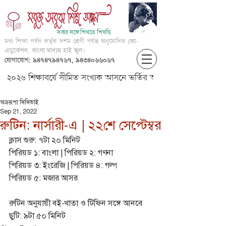
সবার সঙ্গে শিখতে শিখছি
মধ্য শিক্ষা পর্ষদ কর্তৃক দশম শ্রেণী পর্যন্ত অনুমোদিত
কো-
এডুকেশন, বাংলা মাধ্যম হাই স্কুল।
যোগাযোগ: ৯৪৭৪৭৯৪৭৬৭, ৯৪৩৪০৬৬০৬৭
২০২৬ শিক্ষাবর্ষে সীমিত সংখ্যক আসনে ভর্তির আবেদন করার জন্য আগ্
অভ্ররূপা দিদিভাই
Sep 21, 2022
রুটিন: নার্সারী-এ | ২২শে সেপ্টেম্বর
ক্লাস শুরু: ৭টা ২০ মিনিট
পিরিয়ড ১: বাংলা | পিরিয়ড ২: গণনা
পিরিয়ড ৩: ইংরেজি | পিরিয়ড ৪: গল্প
পিরিয়ড ৫: মজার আসর
রুটিন অনুযায়ী বই-খাতা ও টিফিন সঙ্গে আনবে
ছুটি: ৯টা ৫০ মিনিট