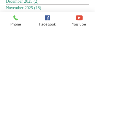
December 2025
(2)
2 posts
November 2025
(18)
18 posts
October 2025
(3)
3 posts
September 2025
(5)
5 posts
Phone
Facebook
YouTube
August 2025
(6)
6 posts
July 2025
(17)
17 posts
June 2025
(9)
9 posts
May 2025
(8)
8 posts
April 2025
(17)
17 posts
March 2025
(3)
3 posts
February 2025
(3)
3 posts
January 2025
(4)
4 posts
December 2024
(13)
13 posts
November 2024
(15)
15 posts
October 2024
(4)
4 posts
September 2024
(1)
1 post
August 2024
(8)
8 posts
July 2024
(17)
17 posts
June 2024
(4)
4 posts
April 2024
(1)
1 post
March 2024
(1)
1 post