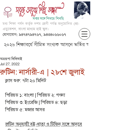
সবার সঙ্গে শিখতে শিখছি
মধ্য শিক্ষা পর্ষদ কর্তৃক দশম শ্রেণী পর্যন্ত অনুমোদিত
কো-
এডুকেশন, বাংলা মাধ্যম হাই স্কুল।
যোগাযোগ: ৯৪৭৪৭৯৪৭৬৭, ৯৪৩৪০৬৬০৬৭
২০২৬ শিক্ষাবর্ষে সীমিত সংখ্যক আসনে ভর্তির আবেদন করার জন্য আগ্
অভ্ররূপা দিদিভাই
Jul 27, 2022
রুটিন: নার্সারী-এ | ২৮শে জুলাই
ক্লাস শুরু: ৭টা ২০ মিনিট
পিরিয়ড ১: বাংলা | পিরিয়ড ২: গণনা
পিরিয়ড ৩: ইংরেজি | পিরিয়ড ৪: ছড়া
পিরিয়ড ৫: মজার আসর
রুটিন অনুযায়ী বই-খাতা ও টিফিন সঙ্গে আনবে