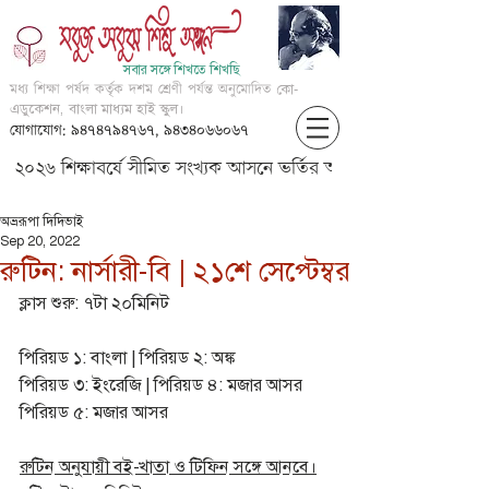
সবার সঙ্গে শিখতে শিখছি
মধ্য শিক্ষা পর্ষদ কর্তৃক দশম শ্রেণী পর্যন্ত অনুমোদিত
কো-
এডুকেশন, বাংলা মাধ্যম হাই স্কুল।
যোগাযোগ: ৯৪৭৪৭৯৪৭৬৭, ৯৪৩৪০৬৬০৬৭
২০২৬ শিক্ষাবর্ষে সীমিত সংখ্যক আসনে ভর্তির আবেদন করার জন্য আগ্
অভ্ররূপা দিদিভাই
Sep 20, 2022
রুটিন: নার্সারী-বি | ২১শে সেপ্টেম্বর
ক্লাস শুরু: ৭টা ২০মিনিট
পিরিয়ড ১: বাংলা | পিরিয়ড ২: অঙ্ক
পিরিয়ড ৩: ইংরেজি | পিরিয়ড ৪: মজার আসর
পিরিয়ড ৫: মজার আসর
রুটিন অনুযায়ী বই-খাতা ও টিফিন সঙ্গে আনবে।