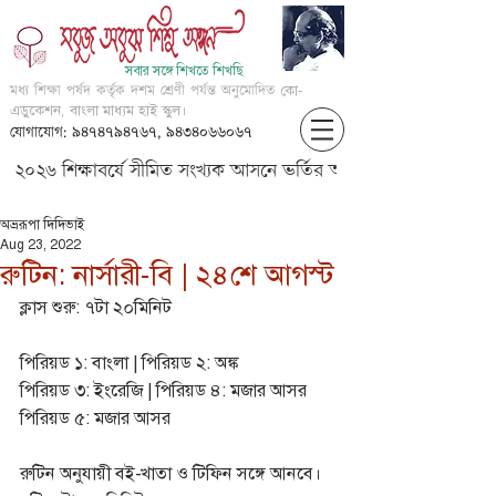
সবার সঙ্গে শিখতে শিখছি
মধ্য শিক্ষা পর্ষদ কর্তৃক দশম শ্রেণী পর্যন্ত অনুমোদিত
কো-
এডুকেশন, বাংলা মাধ্যম হাই স্কুল।
যোগাযোগ: ৯৪৭৪৭৯৪৭৬৭, ৯৪৩৪০৬৬০৬৭
২০২৬ শিক্ষাবর্ষে সীমিত সংখ্যক আসনে ভর্তির আবেদন করার জন্য আগ্
অভ্ররূপা দিদিভাই
Aug 23, 2022
রুটিন: নার্সারী-বি | ২৪শে আগস্ট
ক্লাস শুরু: ৭টা ২০মিনিট
পিরিয়ড ১: বাংলা | পিরিয়ড ২: অঙ্ক
পিরিয়ড ৩: ইংরেজি | পিরিয়ড ৪: মজার আসর
পিরিয়ড ৫: মজার আসর
রুটিন অনুযায়ী বই-খাতা ও টিফিন সঙ্গে আনবে।