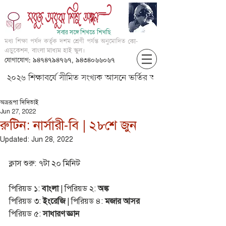
সবার সঙ্গে শিখতে শিখছি
মধ্য শিক্ষা পর্ষদ কর্তৃক দশম শ্রেণী পর্যন্ত অনুমোদিত
কো-
এডুকেশন, বাংলা মাধ্যম হাই স্কুল।
যোগাযোগ: ৯৪৭৪৭৯৪৭৬৭, ৯৪৩৪০৬৬০৬৭
২০২৬ শিক্ষাবর্ষে সীমিত সংখ্যক আসনে ভর্তির আবেদন করার জন্য আগ্
অভ্ররূপা দিদিভাই
Jun 27, 2022
রুটিন: নার্সারী-বি | ২৮শে জুন
Updated:
Jun 28, 2022
ক্লাস শুরু: ৭টা ২০ মিনিট
পিরিয়ড ১: 
বাংলা
 | পিরিয়ড ২: 
অঙ্ক
পিরিয়ড ৩: 
ইংরেজি
 | পিরিয়ড ৪: 
মজার আসর
পিরিয়ড ৫: 
সাধারণ জ্ঞান