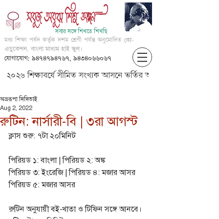
সবার সঙ্গে শিখতে শিখছি
মধ্য শিক্ষা পর্ষদ কর্তৃক দশম শ্রেণী পর্যন্ত অনুমোদিত
কো-
এডুকেশন, বাংলা মাধ্যম হাই স্কুল।
যোগাযোগ: ৯৪৭৪৭৯৪৭৬৭, ৯৪৩৪০৬৬০৬৭
২০২৬ শিক্ষাবর্ষে সীমিত সংখ্যক আসনে ভর্তির আবেদন করার জন্য আগ্
অভ্ররূপা দিদিভাই
Aug 2, 2022
রুটিন: নার্সারী-বি | ৩রা আগস্ট
ক্লাস শুরু: ৭টা ২০মিনিট
পিরিয়ড ১: বাংলা | পিরিয়ড ২: অঙ্ক
পিরিয়ড ৩: ইংরেজি | পিরিয়ড ৪: মজার আসর
পিরিয়ড ৫: মজার আসর
রুটিন অনুযায়ী বই-খাতা ও টিফিন সঙ্গে আনবে।