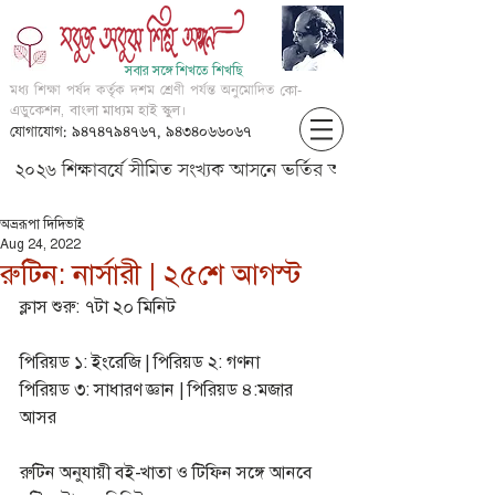
সবার সঙ্গে শিখতে শিখছি
মধ্য শিক্ষা পর্ষদ কর্তৃক দশম শ্রেণী পর্যন্ত অনুমোদিত
কো-
এডুকেশন, বাংলা মাধ্যম হাই স্কুল।
যোগাযোগ: ৯৪৭৪৭৯৪৭৬৭, ৯৪৩৪০৬৬০৬৭
২০২৬ শিক্ষাবর্ষে সীমিত সংখ্যক আসনে ভর্তির আবেদন করার জন্য আগ্
অভ্ররূপা দিদিভাই
Aug 24, 2022
রুটিন: নার্সারী | ২৫শে আগস্ট
ক্লাস শুরু: ৭টা ২০ মিনিট
পিরিয়ড ১: ইংরেজি | পিরিয়ড ২: গণনা 
পিরিয়ড ৩: সাধারণ জ্ঞান | পিরিয়ড ৪:মজার 
আসর 
রুটিন অনুযায়ী বই-খাতা ও টিফিন সঙ্গে আনবে