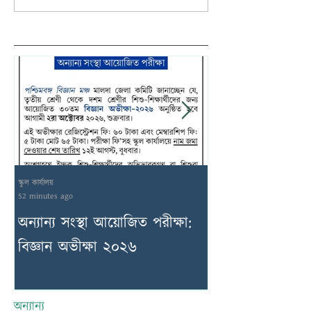
স্কুল কার্যালয়
স্কুল কার্যালয়
52 minutes ago
18 hours ago
অন্যান্য সংস্থা আয়োজিত পরীক্ষা:
২য় সাময়িকী পরীক
বিজ্ঞান অভীক্ষা ২০২৬
আগস্ট ২০২৬
অন্যান্য