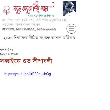
সবার সঙ্গে শিখতে শিখছি
মধ্য শিক্ষা পর্ষদ কর্তৃক দশম শ্রেণী পর্যন্ত অনুমোদিত
কো-
এডুকেশন, বাংলা মাধ্যম হাই স্কুল।
যোগাযোগ: ৯৪৭৪৭৯৪৭৬৭, ৯৪৩৪০৬৬০৬৭
২০২৬ শিক্ষাবর্ষে সীমিত সংখ্যক আসনে ভর্তির আবেদন করার জন্য আগ্
স্কুল কার্যালয়
Nov 14, 2020
সব্বাইকে শুভ দীপাবলী
https://youtu.be/JrE88o_JhQg