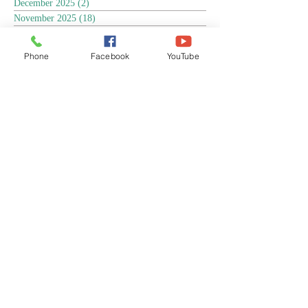
December 2025
(2)
2 posts
November 2025
(18)
18 posts
October 2025
(3)
3 posts
September 2025
(5)
5 posts
Phone
Facebook
YouTube
August 2025
(6)
6 posts
July 2025
(17)
17 posts
June 2025
(9)
9 posts
May 2025
(8)
8 posts
April 2025
(17)
17 posts
March 2025
(3)
3 posts
February 2025
(3)
3 posts
January 2025
(4)
4 posts
December 2024
(13)
13 posts
November 2024
(15)
15 posts
October 2024
(4)
4 posts
September 2024
(1)
1 post
August 2024
(8)
8 posts
July 2024
(17)
17 posts
June 2024
(4)
4 posts
April 2024
(1)
1 post
March 2024
(1)
1 post