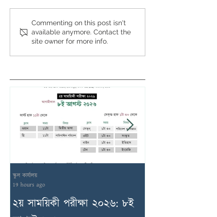
Commenting on this post isn't
available anymore. Contact the
site owner for more info.
স্কুল কার্যালয়
স্কুল কার্যালয়
19 hours ago
1 day ago
২য় সাময়িকী পরীক্ষা ২০২৬: ৮ই
অন্যান্য সংস্থা আ