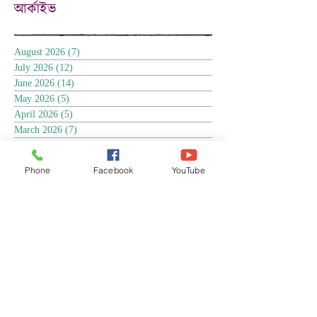
আর্কাইভ
August 2026
(7)
7 posts
July 2026
(12)
12 posts
June 2026
(14)
14 posts
May 2026
(5)
5 posts
April 2026
(5)
5 posts
March 2026
(7)
7 posts
February 2026
(1)
1 post
December 2025
(2)
2 posts
Phone
Facebook
YouTube
November 2025
(18)
18 posts
October 2025
(3)
3 posts
September 2025
(5)
5 posts
August 2025
(6)
6 posts
July 2025
(17)
17 posts
June 2025
(9)
9 posts
May 2025
(8)
8 posts
April 2025
(17)
17 posts
March 2025
(3)
3 posts
February 2025
(3)
3 posts