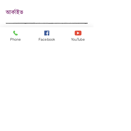
আর্কাইভ
August 2026
(8)
8 posts
July 2026
(12)
12 posts
Phone
Facebook
YouTube
June 2026
(14)
14 posts
May 2026
(5)
5 posts
April 2026
(5)
5 posts
March 2026
(7)
7 posts
February 2026
(1)
1 post
December 2025
(2)
2 posts
November 2025
(18)
18 posts
October 2025
(3)
3 posts
September 2025
(5)
5 posts
August 2025
(6)
6 posts
July 2025
(17)
17 posts
June 2025
(9)
9 posts
May 2025
(8)
8 posts
April 2025
(17)
17 posts