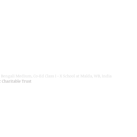
Bengali Medium, Co-Ed Class I - X School at Malda, WB, India
ic Charitable Trust
on Department, Hon'ble Govt of West Bengal
Secondary Education up to Class X