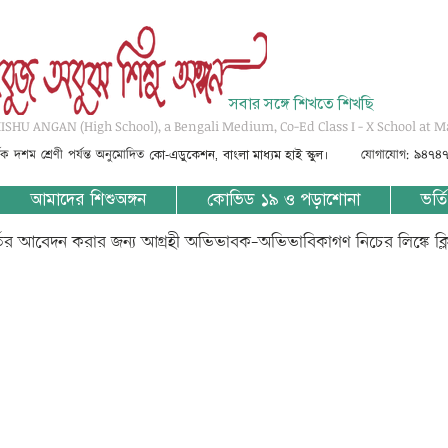
সবার সঙ্গে শিখতে শিখছি
SHU ANGAN (High School), a Bengali Medium, Co-Ed Class I - X School at M
্তৃক দশম শ্রেণী পর্যন্ত অনুমোদিত
যোগাযোগ: ৯৪৭৪
কো-এডুকেশন, বাংলা মাধ্যম হাই স্কুল।
আমাদের শিশুঅঙ্গন
কোভিড ১৯ ও পড়াশোনা
ভর্তি
্তির আবেদন করার জন্য আগ্রহী অভিভাবক-অভিভাবিকাগণ নিচের লিঙ্কে ক্
???????