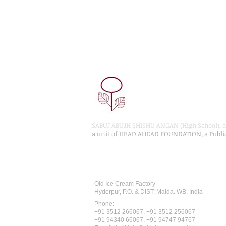
SABUJ ABUJH SHISHU ANGAN (High School), a 
a unit of
HEAD AHEAD FOUNDATION
, a Publ
Recognised by WB School Educati
Affiliated by West Bengal Board of 
Old Ice Cream Factory
Hyderpur, P.O. & DIST: Malda. WB. India
Phone:
+91 3512 26
6067,
+91 3512 256067
+91 94340 66067, +91 94747 94767