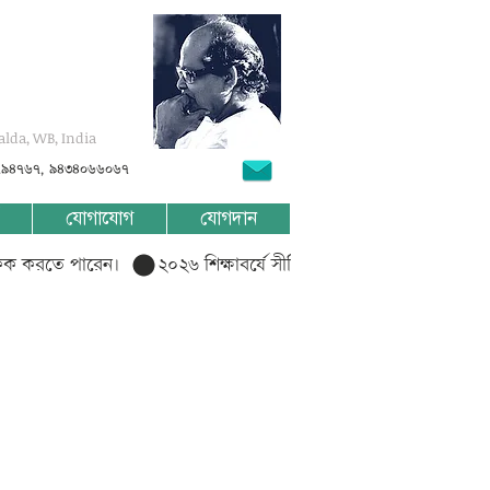
alda, WB, India
৭৯৪৭৬৭, ৯৪৩৪০৬৬০৬৭
যোগাযোগ
যোগদান
লিক করতে পারেন।  