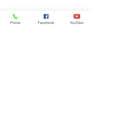
Phone
Facebook
YouTube
Recognised by WB School Education
Department, Hon'ble Govt of West Bengal
Old Ice Cream Factory
Hyderpur, P.O. & DIST: Malda. WB. India
Phone:
+91 3512 26
6067,
+91 3512 256067