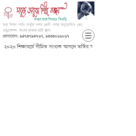
সবার সঙ্গে শিখতে শিখছি
মধ্য শিক্ষা পর্ষদ কর্তৃক দশম শ্রেণী পর্যন্ত অনুমোদিত
কো-
এডুকেশন, বাংলা মাধ্যম হাই স্কুল।
যোগাযোগ: ৯৪৭৪৭৯৪৭৬৭, ৯৪৩৪০৬৬০৬৭
২০২৬ শিক্ষাবর্ষে সীমিত সংখ্যক আসনে ভর্তির আবেদন করার জন্য আগ্
Capital 'L' & Small 'l'