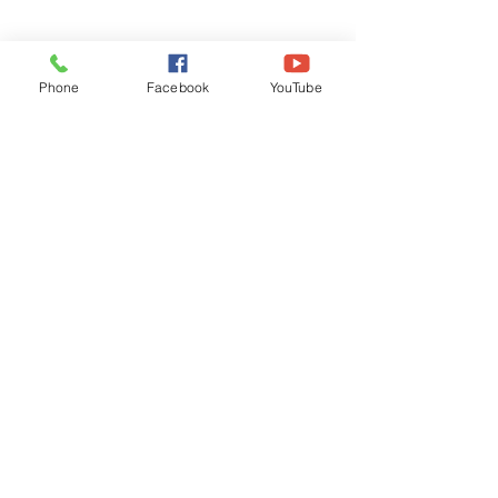
Phone
Facebook
YouTube
Recognised by WB School Education
Department, Hon'ble Govt of West Bengal
Old Ice Cream Factory
Hyderpur, P.O. & DIST: Malda. WB. India
Phone:
+91 3512 26
6067,
+91 3512 256067