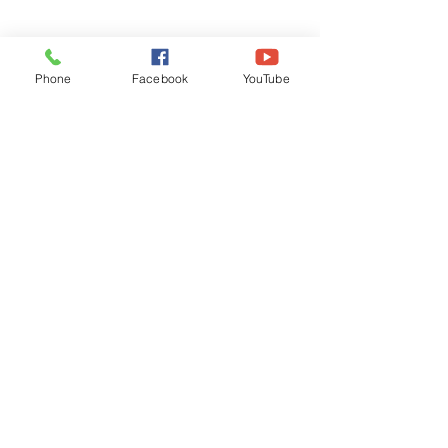
Phone
Facebook
YouTube
Recognised by WB School Education
Department, Hon'ble Govt of West Bengal
Old Ice Cream Factory
Hyderpur, P.O. & DIST: Malda. WB. India
Phone:
+91 3512 26
6067,
+91 3512 256067