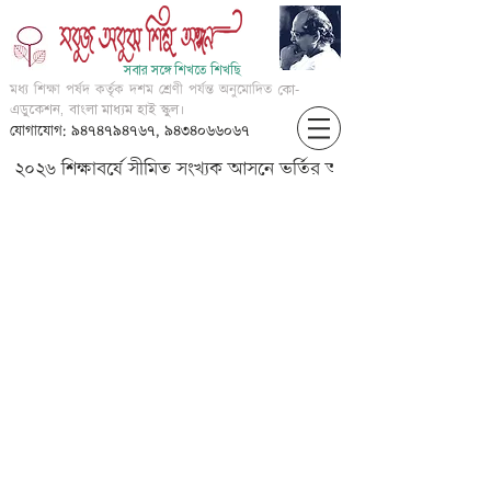
সবার সঙ্গে শিখতে শিখছি
মধ্য শিক্ষা পর্ষদ কর্তৃক দশম শ্রেণী পর্যন্ত অনুমোদিত
কো-
এডুকেশন, বাংলা মাধ্যম হাই স্কুল।
যোগাযোগ: ৯৪৭৪৭৯৪৭৬৭, ৯৪৩৪০৬৬০৬৭
২০২৬ শিক্ষাবর্ষে সীমিত সংখ্যক আসনে ভর্তির আবেদন করার জন্য আগ্
Class IX chapter 3 part
1_388x516_v1_current