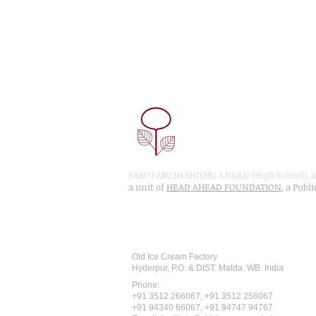
SABUJ ABUJH SHISHU ANGAN (High School), a 
a unit of
HEAD AHEAD FOUNDATION
, a Publ
Recognised by WB School Educati
Affiliated by West Bengal Board of 
Old Ice Cream Factory
Hyderpur, P.O. & DIST: Malda. WB. India
Phone:
+91 3512 26
6067,
+91 3512 256067
+91 94340 66067, +91 94747 94767