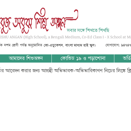
সবার সঙ্গে শিখতে শিখছি
SHU ANGAN (High School), a Bengali Medium, Co-Ed Class I - X School at M
্তৃক দশম শ্রেণী পর্যন্ত অনুমোদিত
যোগাযোগ: ৯৪৭৪
কো-এডুকেশন, বাংলা মাধ্যম হাই স্কুল।
আমাদের শিশুঅঙ্গন
কোভিড ১৯ ও পড়াশোনা
ভর্তি
্তির আবেদন করার জন্য আগ্রহী অভিভাবক-অভিভাবিকাগণ নিচের লিঙ্কে ক্
?-????? ??????-????? ??????? ?????? ??