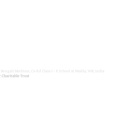
Bengali Medium, Co-Ed Class I - X School at Malda, WB, India
ic Charitable Trust
on Department, Hon'ble Govt of West Bengal
Secondary Education up to Class X