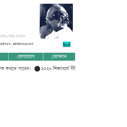
alda, WB, India
৭৯৪৭৬৭, ৯৪৩৪০৬৬০৬৭
যোগাযোগ
যোগদান
লিক করতে পারেন।  
?????