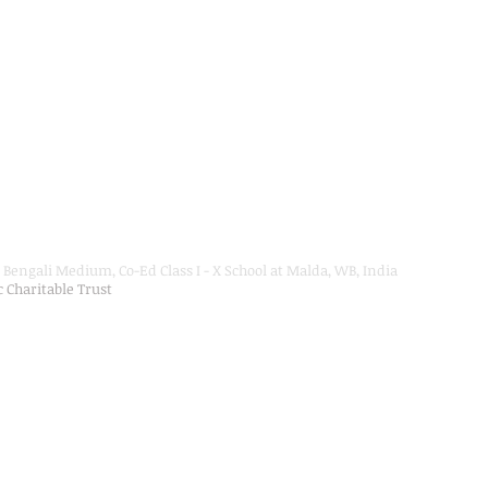
Bengali Medium, Co-Ed Class I - X School at Malda, WB, India
ic Charitable Trust
on Department, Hon'ble Govt of West Bengal
Secondary Education up to Class X