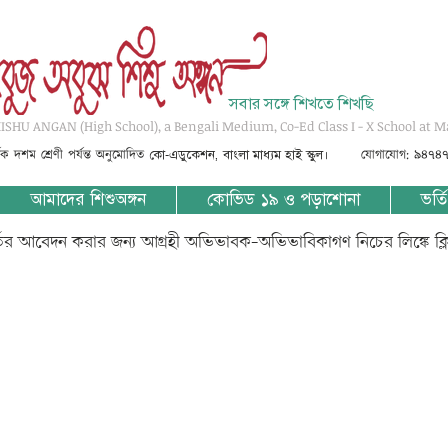
সবার সঙ্গে শিখতে শিখছি
SHU ANGAN (High School), a Bengali Medium, Co-Ed Class I - X School at M
্তৃক দশম শ্রেণী পর্যন্ত অনুমোদিত
যোগাযোগ: ৯৪৭৪
কো-এডুকেশন, বাংলা মাধ্যম হাই স্কুল।
আমাদের শিশুঅঙ্গন
কোভিড ১৯ ও পড়াশোনা
ভর্তি
্তির আবেদন করার জন্য আগ্রহী অভিভাবক-অভিভাবিকাগণ নিচের লিঙ্কে ক্
??????? ???? part 7_v1_current