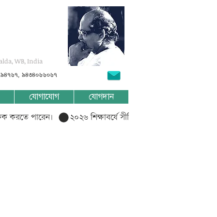
alda, WB, India
৭৯৪৭৬৭, ৯৪৩৪০৬৬০৬৭
যোগাযোগ
যোগদান
লিক করতে পারেন।  