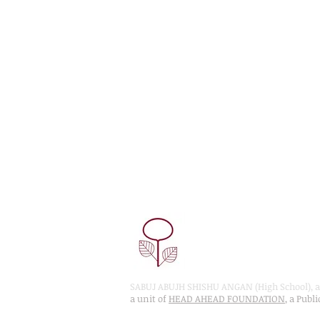
SABUJ ABUJH SHISHU ANGAN (High School), a 
a unit of
HEAD AHEAD FOUNDATION
, a Publ