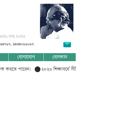
alda, WB, India
৭৯৪৭৬৭, ৯৪৩৪০৬৬০৬৭
যোগাযোগ
যোগদান
লিক করতে পারেন।  