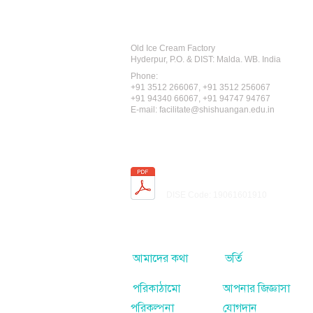
Recognised by WB School Educati
Affiliated by West Bengal Board of 
Old Ice Cream Factory
Hyderpur, P.O. & DIST: Malda. WB. India
Phone:
+91 3512 26
6067,
+91 3512 256067
+91 94340 66067, +91 94747 94767
E-mail:
facilitate@shishuangan.edu.in
Index No: R1 - 270
DISE Code: 19061601910
আমাদের কথা
ভর্তি
পরিকাঠামো
আপনার জিজ্ঞাসা
পরিকল্পনা
যোগদান