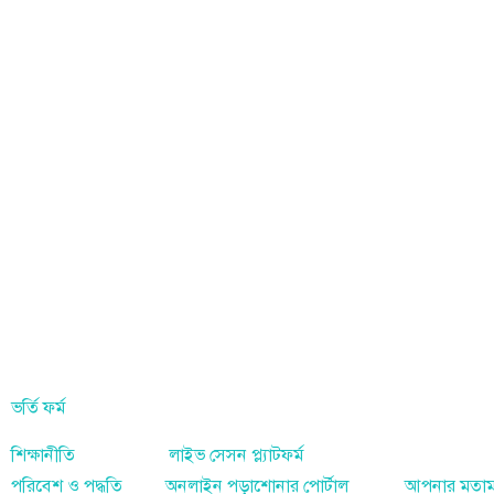
on Department, Hon'ble Govt of West Bengal
Secondary Education up to Class X
ভর্তি ফর্ম
শিক্ষানীতি
লাইভ সেসন প্ল্যাটফর্ম
পরিবেশ ও পদ্ধতি
অনলাইন পড়াশোনার পোর্টাল
আপনার মতা