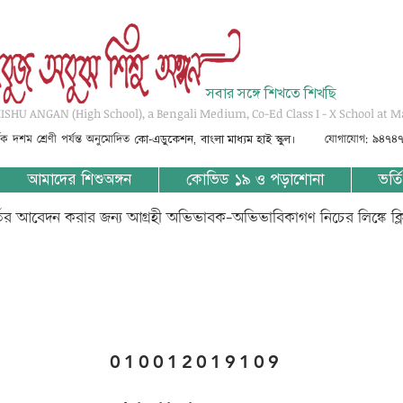
সবার সঙ্গে শিখতে শিখছি
SHU ANGAN (High School), a Bengali Medium, Co-Ed Class I - X School at M
্তৃক দশম শ্রেণী পর্যন্ত অনুমোদিত
যোগাযোগ: ৯৪৭৪
কো-এডুকেশন, বাংলা মাধ্যম হাই স্কুল।
আমাদের শিশুঅঙ্গন
কোভিড ১৯ ও পড়াশোনা
ভর্তি
্তির আবেদন করার জন্য আগ্রহী অভিভাবক-অভিভাবিকাগণ নিচের লিঙ্কে ক্
010012019109