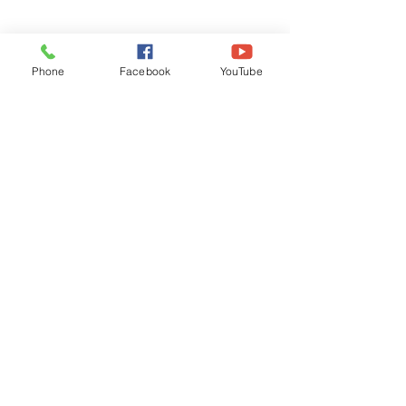
Phone
Facebook
YouTube
Recognised by WB School Education
Department, Hon'ble Govt of West Bengal
Old Ice Cream Factory
Hyderpur, P.O. & DIST: Malda. WB. India
Phone:
+91 3512 26
6067,
+91 3512 256067