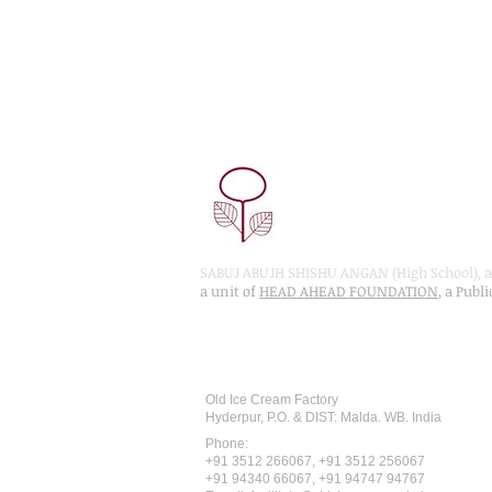
SABUJ ABUJH SHISHU ANGAN (High School), a 
a unit of
HEAD AHEAD FOUNDATION
, a Publ
Recognised by WB School Educati
Affiliated by West Bengal Board of 
Old Ice Cream Factory
Hyderpur, P.O. & DIST: Malda. WB. India
Phone:
+91 3512 26
6067,
+91 3512 256067
+91 94340 66067, +91 94747 94767