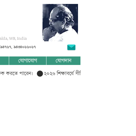
alda, WB, India
৭৯৪৭৬৭, ৯৪৩৪০৬৬০৬৭
যোগাযোগ
যোগদান
লিক করতে পারেন।  