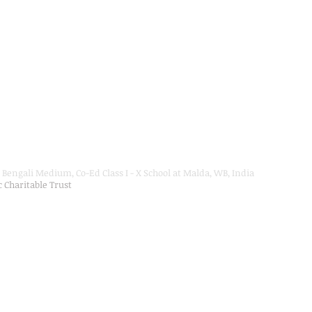
Bengali Medium, Co-Ed Class I - X School at Malda, WB, India
ic Charitable Trust
on Department, Hon'ble Govt of West Bengal
Secondary Education up to Class X