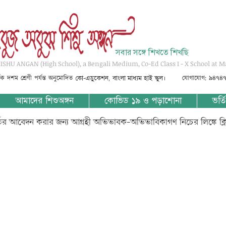
সবার সঙ্গে শিখতে শিখছি
SHU ANGAN (High School), a Bengali Medium, Co-Ed Class I - X School at M
্তৃক দশম শ্রেণী পর্যন্ত অনুমোদিত
যোগাযোগ: ৯৪৭৪
কো-এডুকেশন, বাংলা মাধ্যম হাই স্কুল।
আমাদের শিশুঅঙ্গন
কোভিড ১৯ ও পড়াশোনা
ভর্তি
্তির আবেদন করার জন্য আগ্রহী অভিভাবক-অভিভাবিকাগণ নিচের লিঙ্কে ক্
? ?????