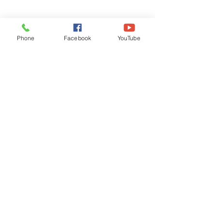
Phone
Facebook
YouTube
Recognised by WB School Education
Department, Hon'ble Govt of West Bengal
Old Ice Cream Factory
Hyderpur, P.O. & DIST: Malda. WB. India
Phone:
+91 3512 26
6067,
+91 3512 256067