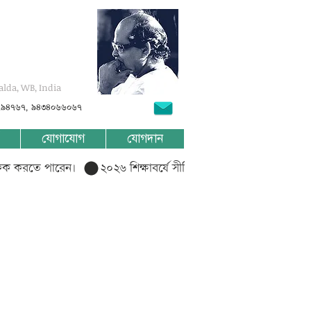
alda, WB, India
৭৯৪৭৬৭, ৯৪৩৪০৬৬০৬৭
যোগাযোগ
যোগদান
লিক করতে পারেন।  