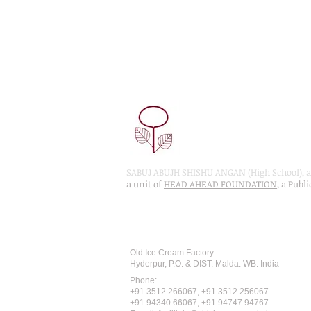
SABUJ ABUJH SHISHU ANGAN (High School), a 
a unit of
HEAD AHEAD FOUNDATION
, a Publ
Recognised by WB School Educati
Affiliated by West Bengal Board of 
Old Ice Cream Factory
Hyderpur, P.O. & DIST: Malda. WB. India
Phone:
+91 3512 26
6067,
+91 3512 256067
+91 94340 66067, +91 94747 94767