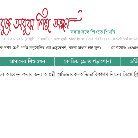
সবার সঙ্গে শিখতে শিখছি
SHU ANGAN (High School), a Bengali Medium, Co-Ed Class I - X School at M
্তৃক দশম শ্রেণী পর্যন্ত অনুমোদিত
যোগাযোগ: ৯৪৭৪
কো-এডুকেশন, বাংলা মাধ্যম হাই স্কুল।
আমাদের শিশুঅঙ্গন
কোভিড ১৯ ও পড়াশোনা
ভর্তি
্তির আবেদন করার জন্য আগ্রহী অভিভাবক-অভিভাবিকাগণ নিচের লিঙ্কে ক্
? ????? ????