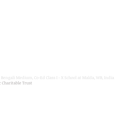
Bengali Medium, Co-Ed Class I - X School at Malda, WB, India
ic Charitable Trust
on Department, Hon'ble Govt of West Bengal
Secondary Education up to Class X