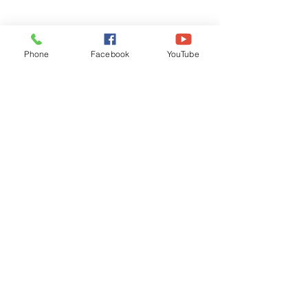
Phone
Facebook
YouTube
Recognised by WB School Education
Department, Hon'ble Govt of West Bengal
Old Ice Cream Factory
Hyderpur, P.O. & DIST: Malda. WB. India
Phone:
+91 3512 26
6067,
+91 3512 256067