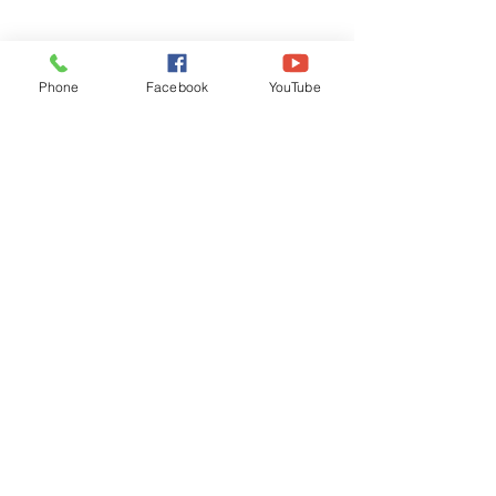
Phone
Facebook
YouTube
Recognised by WB School Education
Department, Hon'ble Govt of West Bengal
Old Ice Cream Factory
Hyderpur, P.O. & DIST: Malda. WB. India
Phone:
+91 3512 26
6067,
+91 3512 256067