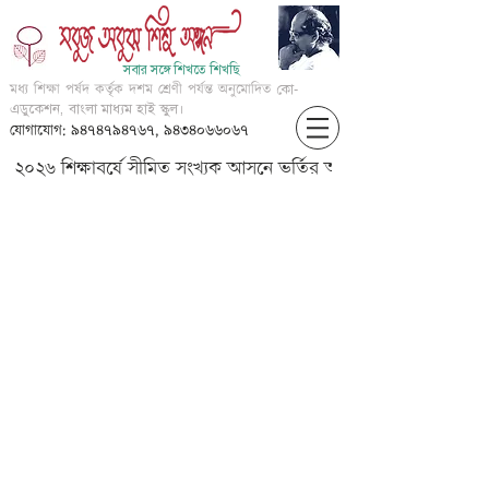
সবার সঙ্গে শিখতে শিখছি
মধ্য শিক্ষা পর্ষদ কর্তৃক দশম শ্রেণী পর্যন্ত অনুমোদিত
কো-
এডুকেশন, বাংলা মাধ্যম হাই স্কুল।
যোগাযোগ: ৯৪৭৪৭৯৪৭৬৭, ৯৪৩৪০৬৬০৬৭
২০২৬ শিক্ষাবর্ষে সীমিত সংখ্যক আসনে ভর্তির আবেদন করার জন্য আগ্
????????? ?????? ???? ???????
???? ????????