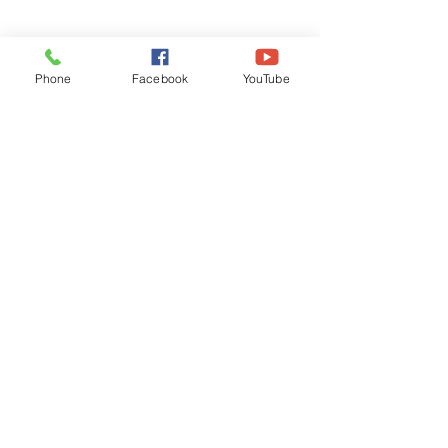
Phone
Facebook
YouTube
Recognised by WB School Education
Department, Hon'ble Govt of West Bengal
Old Ice Cream Factory
Hyderpur, P.O. & DIST: Malda. WB. India
Phone:
+91 3512 26
6067,
+91 3512 256067