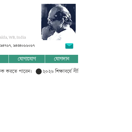
alda, WB, India
৭৯৪৭৬৭, ৯৪৩৪০৬৬০৬৭
যোগাযোগ
যোগদান
লিক করতে পারেন।  
? ?????????