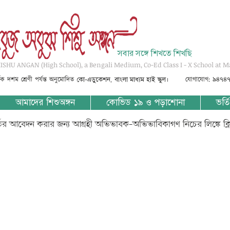
সবার সঙ্গে শিখতে শিখছি
SHU ANGAN (High School), a Bengali Medium, Co-Ed Class I - X School at M
্তৃক দশম শ্রেণী পর্যন্ত অনুমোদিত
যোগাযোগ: ৯৪৭৪
কো-এডুকেশন, বাংলা মাধ্যম হাই স্কুল।
আমাদের শিশুঅঙ্গন
কোভিড ১৯ ও পড়াশোনা
ভর্তি
্তির আবেদন করার জন্য আগ্রহী অভিভাবক-অভিভাবিকাগণ নিচের লিঙ্কে ক্
(????????????- ??????? ?????? ? ??????