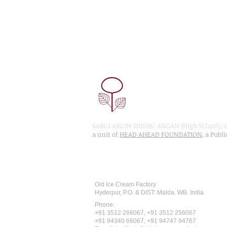
SABUJ ABUJH SHISHU ANGAN (High School), a 
a unit of
HEAD AHEAD FOUNDATION
, a Publ
Recognised by WB School Educati
Affiliated by West Bengal Board of 
Old Ice Cream Factory
Hyderpur, P.O. & DIST: Malda. WB. India
Phone:
+91 3512 26
6067,
+91 3512 256067
+91 94340 66067, +91 94747 94767