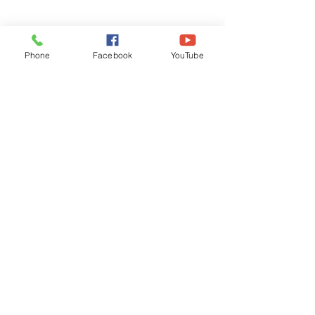
Phone
Facebook
YouTube
Recognised by WB School Education
Department, Hon'ble Govt of West Bengal
Old Ice Cream Factory
Hyderpur, P.O. & DIST: Malda. WB. India
Phone:
+91 3512 26
6067,
+91 3512 256067