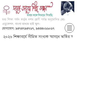
সবার সঙ্গে শিখতে শিখছি
মধ্য শিক্ষা পর্ষদ কর্তৃক দশম শ্রেণী পর্যন্ত অনুমোদিত
কো-
এডুকেশন, বাংলা মাধ্যম হাই স্কুল।
যোগাযোগ: ৯৪৭৪৭৯৪৭৬৭, ৯৪৩৪০৬৬০৬৭
২০২৬ শিক্ষাবর্ষে সীমিত সংখ্যক আসনে ভর্তির আবেদন করার জন্য আগ্
??????? ???