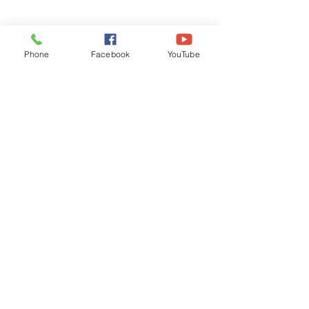
Phone
Facebook
YouTube
Recognised by WB School Education
Department, Hon'ble Govt of West Bengal
Old Ice Cream Factory
Hyderpur, P.O. & DIST: Malda. WB. India
Phone:
+91 3512 26
6067,
+91 3512 256067