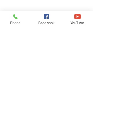
Phone
Facebook
YouTube
Recognised by WB School Education
Department, Hon'ble Govt of West Bengal
Old Ice Cream Factory
Hyderpur, P.O. & DIST: Malda. WB. India
Phone:
+91 3512 26
6067,
+91 3512 256067