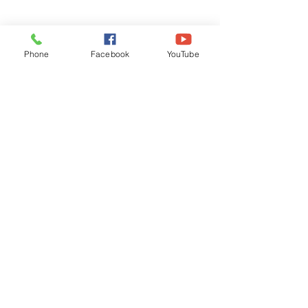
Phone
Facebook
YouTube
Recognised by WB School Education
Department, Hon'ble Govt of West Bengal
Old Ice Cream Factory
Hyderpur, P.O. & DIST: Malda. WB. India
Phone:
+91 3512 26
6067,
+91 3512 256067