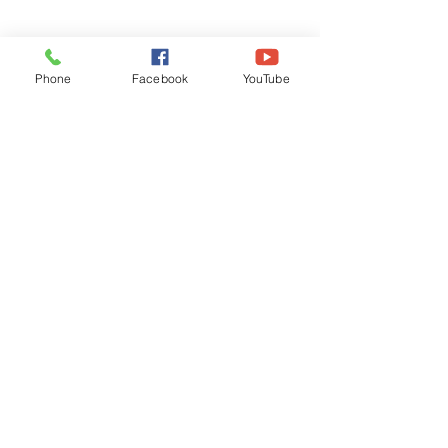
Phone
Facebook
YouTube
Recognised by WB School Education
Department, Hon'ble Govt of West Bengal
Old Ice Cream Factory
Hyderpur, P.O. & DIST: Malda. WB. India
Phone:
+91 3512 26
6067,
+91 3512 256067