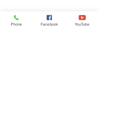
Phone
Facebook
YouTube
Recognised by WB School Education
Department, Hon'ble Govt of West Bengal
Old Ice Cream Factory
Hyderpur, P.O. & DIST: Malda. WB. India
Phone:
+91 3512 26
6067,
+91 3512 256067