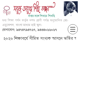
সবার সঙ্গে শিখতে শিখছি
মধ্য শিক্ষা পর্ষদ কর্তৃক দশম শ্রেণী পর্যন্ত অনুমোদিত
কো-
এডুকেশন, বাংলা মাধ্যম হাই স্কুল।
যোগাযোগ: ৯৪৭৪৭৯৪৭৬৭, ৯৪৩৪০৬৬০৬৭
২০২৬ শিক্ষাবর্ষে সীমিত সংখ্যক আসনে ভর্তির আবেদন করার জন্য আগ্
????? ?? ????