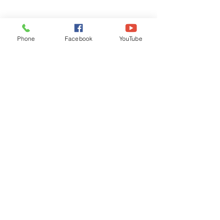
Phone
Facebook
YouTube
Recognised by WB School Education
Department, Hon'ble Govt of West Bengal
Old Ice Cream Factory
Hyderpur, P.O. & DIST: Malda. WB. India
Phone:
+91 3512 26
6067,
+91 3512 256067