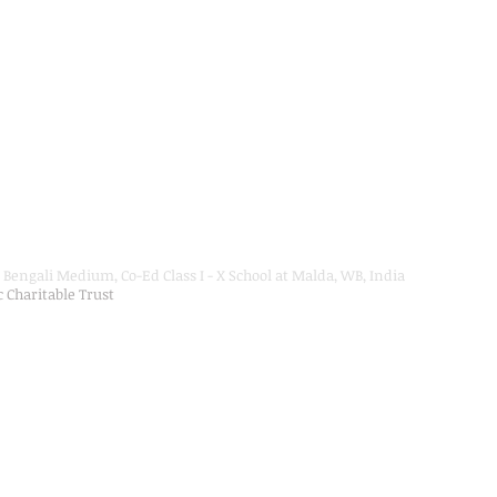
Bengali Medium, Co-Ed Class I - X School at Malda, WB, India
ic Charitable Trust
on Department, Hon'ble Govt of West Bengal
Secondary Education up to Class X