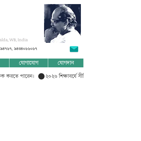
alda, WB, India
৭৯৪৭৬৭, ৯৪৩৪০৬৬০৬৭
যোগাযোগ
যোগদান
লিক করতে পারেন।  