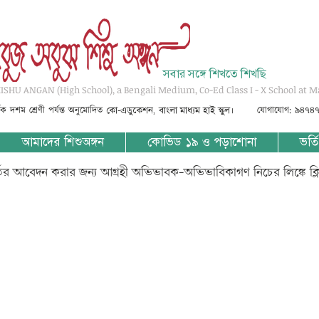
সবার সঙ্গে শিখতে শিখছি
SHU ANGAN (High School), a Bengali Medium, Co-Ed Class I - X School at M
্তৃক দশম শ্রেণী পর্যন্ত অনুমোদিত
যোগাযোগ: ৯৪৭৪
কো-এডুকেশন, বাংলা মাধ্যম হাই স্কুল।
আমাদের শিশুঅঙ্গন
কোভিড ১৯ ও পড়াশোনা
ভর্তি
্তির আবেদন করার জন্য আগ্রহী অভিভাবক-অভিভাবিকাগণ নিচের লিঙ্কে ক্
???