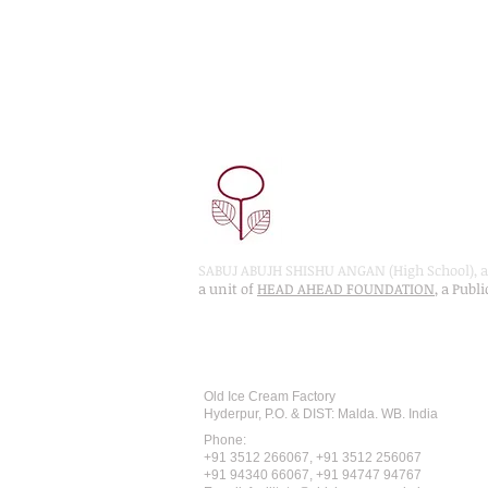
SABUJ ABUJH SHISHU ANGAN (High School), a 
a unit of
HEAD AHEAD FOUNDATION
, a Publ
Recognised by WB School Educati
Affiliated by West Bengal Board of 
Old Ice Cream Factory
Hyderpur, P.O. & DIST: Malda. WB. India
Phone:
+91 3512 26
6067,
+91 3512 256067
+91 94340 66067, +91 94747 94767