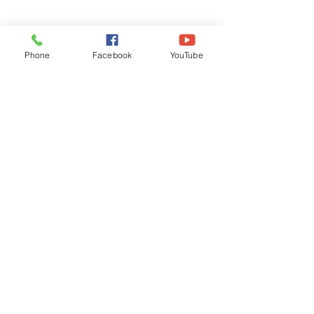
Phone
Facebook
YouTube
Recognised by WB School Education
Department, Hon'ble Govt of West Bengal
Old Ice Cream Factory
Hyderpur, P.O. & DIST: Malda. WB. India
Phone:
+91 3512 26
6067,
+91 3512 256067