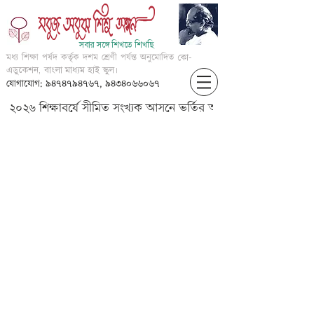
সবার সঙ্গে শিখতে শিখছি
মধ্য শিক্ষা পর্ষদ কর্তৃক দশম শ্রেণী পর্যন্ত অনুমোদিত
কো-
এডুকেশন, বাংলা মাধ্যম হাই স্কুল।
যোগাযোগ: ৯৪৭৪৭৯৪৭৬৭, ৯৪৩৪০৬৬০৬৭
২০২৬ শিক্ষাবর্ষে সীমিত সংখ্যক আসনে ভর্তির আবেদন করার জন্য আগ্
??? ??????- '???????????? ?????'