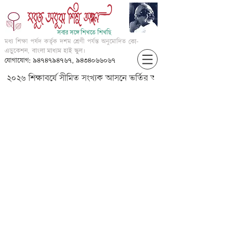
সবার সঙ্গে শিখতে শিখছি
মধ্য শিক্ষা পর্ষদ কর্তৃক দশম শ্রেণী পর্যন্ত অনুমোদিত
কো-
এডুকেশন, বাংলা মাধ্যম হাই স্কুল।
যোগাযোগ: ৯৪৭৪৭৯৪৭৬৭, ৯৪৩৪০৬৬০৬৭
২০২৬ শিক্ষাবর্ষে সীমিত সংখ্যক আসনে ভর্তির আবেদন করার জন্য আগ্
?? ??????? ????