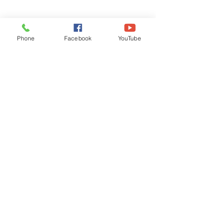
Phone
Facebook
YouTube
Recognised by WB School Education
Department, Hon'ble Govt of West Bengal
Old Ice Cream Factory
Hyderpur, P.O. & DIST: Malda. WB. India
Phone:
+91 3512 26
6067,
+91 3512 256067